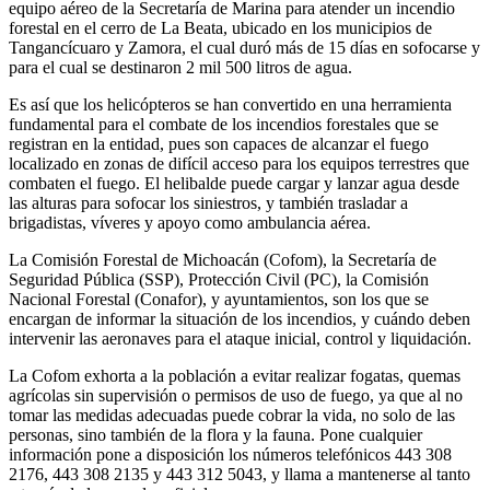
equipo aéreo de la Secretaría de Marina para atender un incendio
forestal en el cerro de La Beata, ubicado en los municipios de
Tangancícuaro y Zamora, el cual duró más de 15 días en sofocarse y
para el cual se destinaron 2 mil 500 litros de agua.
Es así que los helicópteros se han convertido en una herramienta
fundamental para el combate de los incendios forestales que se
registran en la entidad, pues son capaces de alcanzar el fuego
localizado en zonas de difícil acceso para los equipos terrestres que
combaten el fuego. El helibalde puede cargar y lanzar agua desde
las alturas para sofocar los siniestros, y también trasladar a
brigadistas, víveres y apoyo como ambulancia aérea.
La Comisión Forestal de Michoacán (Cofom), la Secretaría de
Seguridad Pública (SSP), Protección Civil (PC), la Comisión
Nacional Forestal (Conafor), y ayuntamientos, son los que se
encargan de informar la situación de los incendios, y cuándo deben
intervenir las aeronaves para el ataque inicial, control y liquidación.
La Cofom exhorta a la población a evitar realizar fogatas, quemas
agrícolas sin supervisión o permisos de uso de fuego, ya que al no
tomar las medidas adecuadas puede cobrar la vida, no solo de las
personas, sino también de la flora y la fauna. Pone cualquier
información pone a disposición los números telefónicos 443 308
2176, 443 308 2135 y 443 312 5043, y llama a mantenerse al tanto