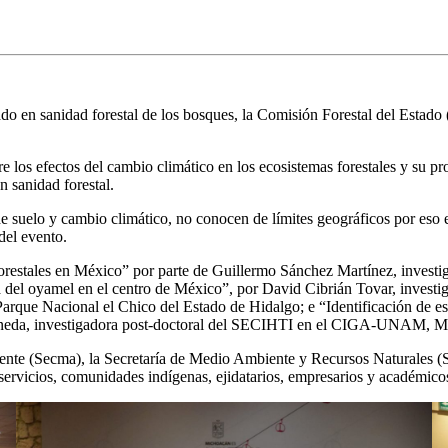
ado en sanidad forestal de los bosques, la Comisión Forestal del Estado
e los efectos del cambio climático en los ecosistemas forestales y su pr
 sanidad forestal.
 suelo y cambio climático, no conocen de límites geográficos por eso es 
del evento.
forestales en México” por parte de Guillermo Sánchez Martínez, investig
a del oyamel en el centro de México”, por David Cibrián Tovar, invest
que Nacional el Chico del Estado de Hidalgo; e “Identificación de est
ineda, investigadora post-doctoral del SECIHTI en el CIGA-UNAM, Mo
iente (Secma), la Secretaría de Medio Ambiente y Recursos Naturales (S
ervicios, comunidades indígenas, ejidatarios, empresarios y académico