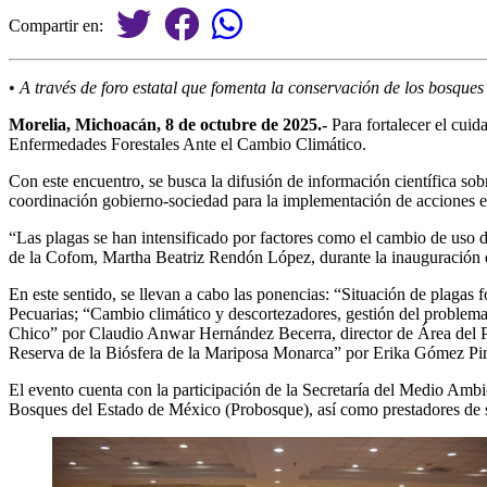
Compartir en:
•
A través de foro estatal que fomenta la conservación de los bosques
Morelia, Michoacán, 8 de octubre de 2025.-
Para fortalecer el cuid
Enfermedades Forestales Ante el Cambio Climático.
Con este encuentro, se busca la difusión de información científica sobr
coordinación gobierno-sociedad para la implementación de acciones en
“Las plagas se han intensificado por factores como el cambio de uso de
de la Cofom, Martha Beatriz Rendón López, durante la inauguración 
En este sentido, se llevan a cabo las ponencias: “Situación de plagas 
Pecuarias; “Cambio climático y descortezadores, gestión del problem
Chico” por Claudio Anwar Hernández Becerra, director de Área del Par
Reserva de la Biósfera de la Mariposa Monarca” por Erika Gómez P
El evento cuenta con la participación de la Secretaría del Medio Amb
Bosques del Estado de México (Probosque), así como prestadores de s